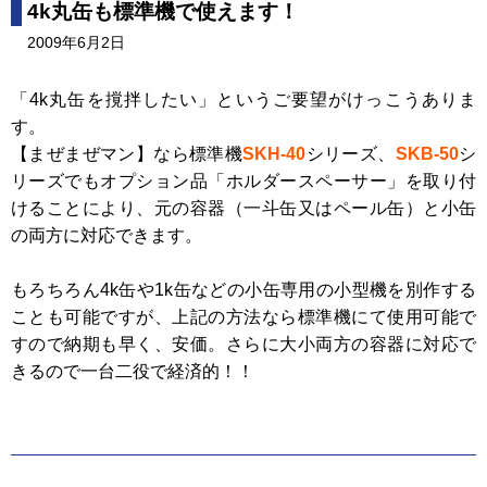
4k丸缶も標準機で使えます！
2009年6月2日
「4k丸缶を撹拌したい」というご要望がけっこうありま
す。
【まぜまぜマン】なら標準機
SKH-40
シリーズ、
SKB-50
シ
リーズでもオプション品「ホルダースペーサー」を取り付
けることにより、元の容器（一斗缶又はペール缶）と小缶
の両方に対応できます。
もろちろん4k缶や1k缶などの小缶専用の小型機を別作する
ことも可能ですが、上記の方法なら標準機にて使用可能で
すので納期も早く、安価。さらに大小両方の容器に対応で
きるので一台二役で経済的！！