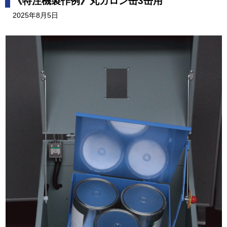
《特注機製作例》丸ガロン缶3缶用
2025年8月5日